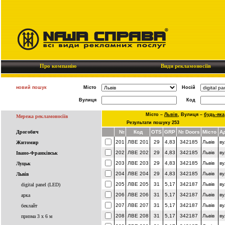
Про компанію
Види рекламоносіїв
новий пошук
Місто
Носій
Вулиця
Код
Місто –
Львів
,
Вулиця –
будь-яка
Мережа рекламоносіїв
Результати пошуку 253
Дрогобич
№
Код
OTS
GRP
№ Doors
Місто
А
201
ЛВЕ 201
29
4,83
342185
Львів
ву
Житомир
202
ЛВЕ 202
29
4,83
342185
Львів
ву
Івано-Франківськ
203
ЛВЕ 203
29
4,83
342185
Львів
ву
Луцьк
204
ЛВЕ 204
29
4,83
342185
Львів
ву
Львів
205
ЛВЕ 205
31
5,17
342187
Львів
ву
digital panel (LED)
206
ЛВЕ 206
31
5,17
342187
Львів
ву
арка
207
ЛВЕ 207
31
5,17
342187
Львів
ву
беклайт
208
ЛВЕ 208
31
5,17
342187
Львів
ву
призма 3 x 6 м