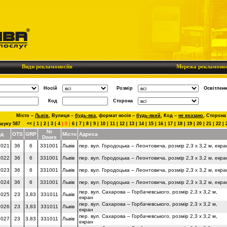
Види рекламоносіїв
Мережа рекламонос
Носій
Розмір
Освітленн
Код
Сторона
Місто –
Львів
,
Вулиця –
будь-яка
,
формат носія –
будь-який
,
Код –
не вказано
,
Сторона
шуку 587
<<
|
1
|
2
|
3
|
4
|
5
|
6
|
7
|
8
|
9
|
10
|
11
|
12
|
13
|
14
|
15
|
16
|
17
|
18
|
19
|
20
|
21
|
22
|
№
од
OTS
GRP
Місто
Адреса
Doors
 021
36
6
331001
Львів
пер. вул. Городоцька – Леонтовича, розмір 2,3 х 3,2 м, екра
 022
36
6
331001
Львів
пер. вул. Городоцька – Леонтовича, розмір 2,3 х 3,2 м, екра
 023
36
6
331001
Львів
пер. вул. Городоцька – Леонтовича, розмір 2,3 х 3,2 м, екра
 024
36
6
331001
Львів
пер. вул. Городоцька – Леонтовича, розмір 2,3 х 3,2 м, екра
пер. вул. Сахарова – Горбачевського, розмір 2,3 х 3,2 м,
 025
23
3,83
331011
Львів
екран
пер. вул. Сахарова – Горбачевського, розмір 2,3 х 3,2 м,
 026
23
3,83
331011
Львів
екран
пер. вул. Сахарова – Горбачевського, розмір 2,3 х 3,2 м,
 027
23
3,83
331011
Львів
екран