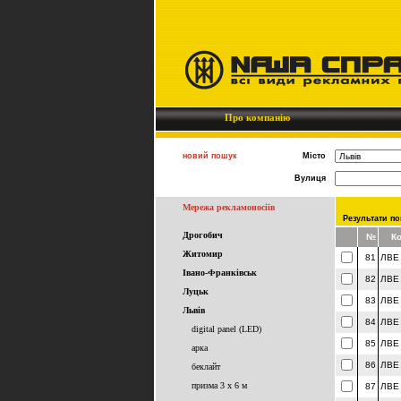
Про компанію
новий пошук
Місто
Вулиця
Мережа рекламоносіїв
Результати по
Дрогобич
№
К
Житомир
81
ЛВЕ
Івано-Франківськ
82
ЛВЕ
Луцьк
83
ЛВЕ
Львів
84
ЛВЕ
digital panel (LED)
85
ЛВЕ
арка
86
ЛВЕ
беклайт
призма 3 x 6 м
87
ЛВЕ