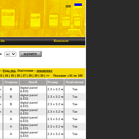
укр
іїв
Контакти
я
 –
будь-яка
,
Освітлення –
неважливо
23
|
24
|
25
|
26
|
27
|
28
|
29
|
30
|
>>
Показано з 81 по 100
Сторона
Носій
Розмір
Освітлення
digital panel
н
B
2.3 x 3.2 м
Так
(LED)
digital panel
н
B
2.3 x 3.2 м
Так
(LED)
digital panel
н
B
2.3 x 3.2 м
Так
(LED)
digital panel
н
A
2.3 x 3.2 м
Так
(LED)
digital panel
A
2.3 x 3.2 м
Так
(LED)
digital panel
A
2.3 x 3.2 м
Так
(LED)
digital panel
A
2.3 x 3.2 м
Так
(LED)