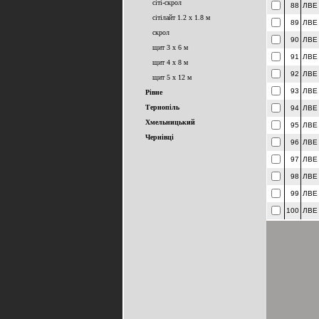
сіті-скрол
88
ЛВЕ
сітілайт 1.2 x 1.8 м
89
ЛВЕ
скрол
90
ЛВЕ
щит 3 x 6 м
91
ЛВЕ
щит 4 x 8 м
92
ЛВЕ
щит 5 x 12 м
93
ЛВЕ
Рівне
Тернопіль
94
ЛВЕ
Хмельницький
95
ЛВЕ
Чернівці
96
ЛВЕ
97
ЛВЕ
98
ЛВЕ
99
ЛВЕ
100
ЛВЕ