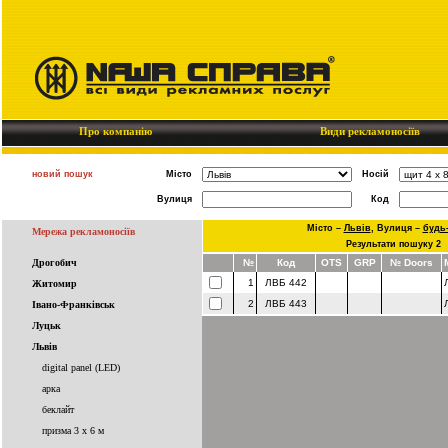
Про компанію
Види рекламоносіїв
новий пошук
Місто
Носій
Вулиця
Код
Місто –
Львів
,
Вулиця –
будь
Мережа рекламоносіїв
Результати пошуку 2
Дрогобич
№
Код
OTS
GRP
№ Doors
1
ЛВБ 442
Житомир
2
ЛВБ 443
Івано-Франківськ
Луцьк
Львів
digital panel (LED)
арка
беклайт
призма 3 x 6 м