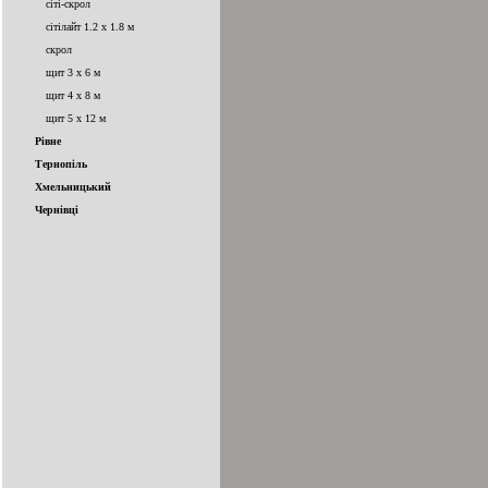
сіті-скрол
сітілайт 1.2 x 1.8 м
скрол
щит 3 x 6 м
щит 4 x 8 м
щит 5 x 12 м
Рівне
Тернопіль
Хмельницький
Чернівці