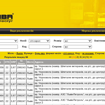
Види рекламоносіїв
Мережа рекламонос
Носій
Розмір
Освітленн
Код
Сторона
Місто –
Львів
,
Вулиця –
будь-яка
,
формат носія –
сіті-скрол
,
Код –
не вказано
,
Сторона
Результати пошуку 84
<<
|
1
|
2
|
3
|
4
|
5
|
>>
№
д
OTS
GRP
Місто
Адреса
Doors
пр. Чорновола (навпр. Шпиталю ветеранів, на р/с, до центру)
359
22
3,67
299243
Львів
скрол 1
пр. Чорновола (навпр. Шпиталю ветеранів, на р/с, до центру)
360
22
3,67
299243
Львів
скрол 1
пр. Чорновола (навпр. Шпиталю ветеранів, на р/с, до центру)
361
22
3,67
299243
Львів
скрол 1
пр. Чорновола (навпр. Шпиталю ветеранів, на р/с, до центру)
362
22
3,67
299243
Львів
скрол 1
пр. Чорновола (навпр. Шпиталю ветеранів, на р/с, до центру)
363
22
3,67
299243
Львів
скрол 1
пр. Чорновола (навпр. АЗС "Львів-Петроль", на р/с, до центру
364
22
3,67
299247
Львів
скрол 2
пр. Чорновола (навпр. АЗС "Львів-Петроль", на р/с, до центру
365
22
3,67
299247
Львів
скрол 2