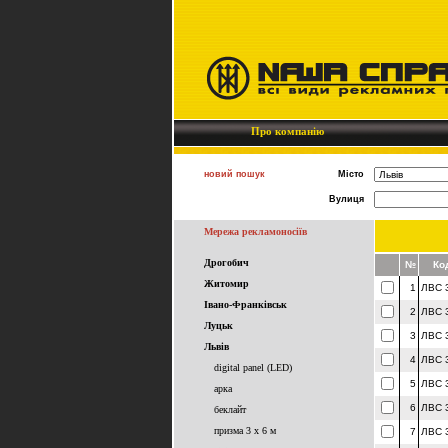
Про компанію
новий пошук
Місто
Вулиця
Мережа рекламоносіїв
Дрогобич
№
Ко
Житомир
1
ЛВС 
Івано-Франківськ
2
ЛВС 
Луцьк
3
ЛВС 
Львів
4
ЛВС 
digital panel (LED)
5
ЛВС 
арка
6
ЛВС 
беклайт
призма 3 x 6 м
7
ЛВС 