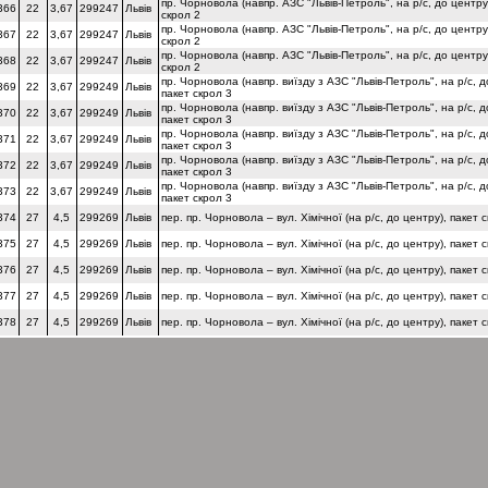
пр. Чорновола (навпр. АЗС "Львів-Петроль", на р/с, до центру
366
22
3,67
299247
Львів
скрол 2
пр. Чорновола (навпр. АЗС "Львів-Петроль", на р/с, до центру
367
22
3,67
299247
Львів
скрол 2
пр. Чорновола (навпр. АЗС "Львів-Петроль", на р/с, до центру
368
22
3,67
299247
Львів
скрол 2
пр. Чорновола (навпр. виїзду з АЗС "Львів-Петроль", на р/с, д
369
22
3,67
299249
Львів
пакет скрол 3
пр. Чорновола (навпр. виїзду з АЗС "Львів-Петроль", на р/с, д
370
22
3,67
299249
Львів
пакет скрол 3
пр. Чорновола (навпр. виїзду з АЗС "Львів-Петроль", на р/с, д
371
22
3,67
299249
Львів
пакет скрол 3
пр. Чорновола (навпр. виїзду з АЗС "Львів-Петроль", на р/с, д
372
22
3,67
299249
Львів
пакет скрол 3
пр. Чорновола (навпр. виїзду з АЗС "Львів-Петроль", на р/с, д
373
22
3,67
299249
Львів
пакет скрол 3
374
27
4,5
299269
Львів
пер. пр. Чорновола – вул. Хімічної (на р/с, до центру), пакет 
375
27
4,5
299269
Львів
пер. пр. Чорновола – вул. Хімічної (на р/с, до центру), пакет 
376
27
4,5
299269
Львів
пер. пр. Чорновола – вул. Хімічної (на р/с, до центру), пакет 
377
27
4,5
299269
Львів
пер. пр. Чорновола – вул. Хімічної (на р/с, до центру), пакет 
378
27
4,5
299269
Львів
пер. пр. Чорновола – вул. Хімічної (на р/с, до центру), пакет 