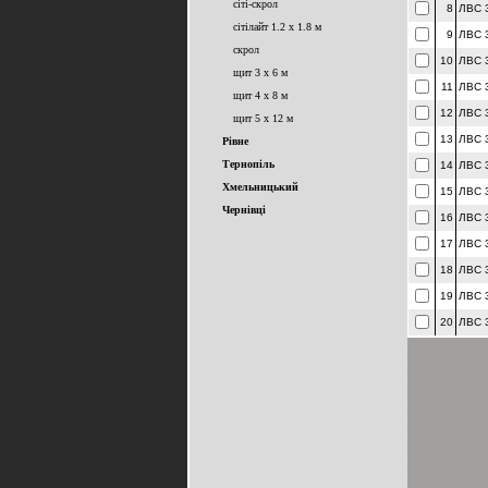
сіті-скрол
8
ЛВС 
сітілайт 1.2 x 1.8 м
9
ЛВС 
скрол
10
ЛВС 
щит 3 x 6 м
11
ЛВС 
щит 4 x 8 м
12
ЛВС 
щит 5 x 12 м
13
ЛВС 
Рівне
Тернопіль
14
ЛВС 
Хмельницький
15
ЛВС 
Чернівці
16
ЛВС 
17
ЛВС 
18
ЛВС 
19
ЛВС 
20
ЛВС 