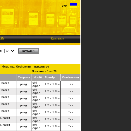
укр
іїв
Контакти
я
 –
будь-яка
,
Освітлення –
неважливо
Показано з 1 по 20
Сторона
Носій
Розмір
Освітлення
, пакет
сіті-
розд.
1.2 x 1.8 м
Так
скрол
, пакет
сіті-
розд.
1.2 x 1.8 м
Так
скрол
, пакет
сіті-
розд.
1.2 x 1.8 м
Так
скрол
, пакет
сіті-
розд.
1.2 x 1.8 м
Так
скрол
, пакет
сіті-
розд.
1.2 x 1.8 м
Так
скрол
), пакет
сіті-
розд.
1.2 x 1.8 м
Так
скрол
), пакет
сіті-
розд.
1.2 x 1.8 м
Так
скрол